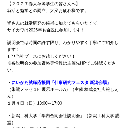
【２０２７春大卒等学生の皆さんへ】
就活と勉学との両立、大変お疲れ様です。
皆さんの就活研究の候補に加えてもらいたくて、
サイカワは2026年も合説に参加します！
説明会では時間の許す限り、わかりやすく丁寧にご紹介し
ます！
ぜひ当社ブースにお越しください！
※各説明会の参加資格等情報は主催先HPでご確認くださ
い。
・
にいがた就職応援団「仕事研究フェスタ 新潟会場」
（朱鷺メッセ 1Ｆ 展示ホールA）（主催 株式会社広報しえ
ん）
１月４日（日）13:00～17:00
・新潟工科大学「学内合同会社説明会」（新潟工科大学 講
堂）