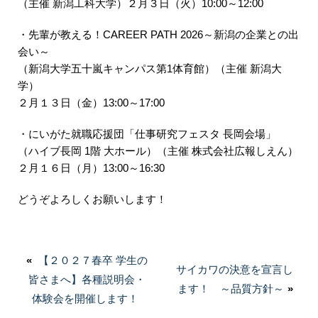
（主催 新潟工科大学）２月３日（火）10:00～12:00
・先輩が教える！CAREER PATH 2026～新潟の企業との出
会い～
（新潟大学五十嵐キャンパス第1体育館）（主催 新潟大
学）
２月１３日（金）13:00～17:00
・にいがた就職応援団「仕事研究フェスタ 長岡会場」
（ハイブ長岡 1階 大ホール）（主催 株式会社広報しえん）
２月１６日（月）13:00～16:30
どうぞよろしくお願いします！
投
«
前
【２０２７春卒 学生の
稿
次
サイカワの決意を宣言し
皆さまへ】各種説明会・
の
ナ
の
ます！ ～品質方針～
»
体験会を開催します！
投
投
ビ
稿: