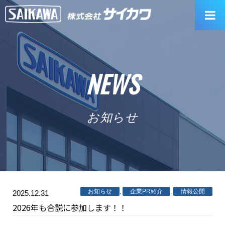
Skip
to
content
NEWS
お知らせ
お知らせ
,
企業PR紹介
,
情報公開
2025.12.31
2026年も合説に参加します！！