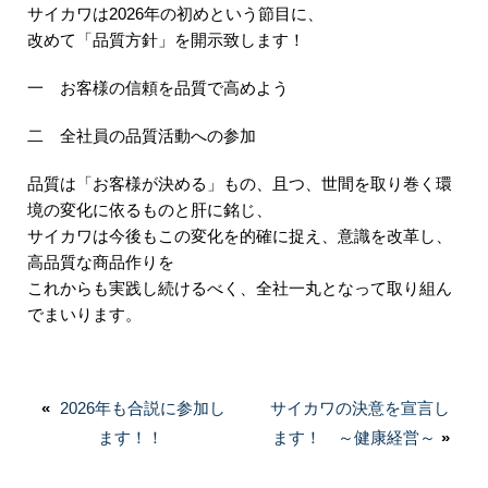
サイカワは2026年の初めという節目に、
改めて「品質方針」を開示致します！
一 お客様の信頼を品質で高めよう
二 全社員の品質活動への参加
品質は「お客様が決める」もの、且つ、世間を取り巻く環
境の変化に依るものと肝に銘じ、
サイカワは今後もこの変化を的確に捉え、意識を改革し、
高品質な商品作りを
これからも実践し続けるべく、全社一丸となって取り組ん
でまいります。
投
«
前
2026年も合説に参加し
次
サイカワの決意を宣言し
稿
の
ます！！
の
ます！ ～健康経営～
»
ナ
投
投
ビ