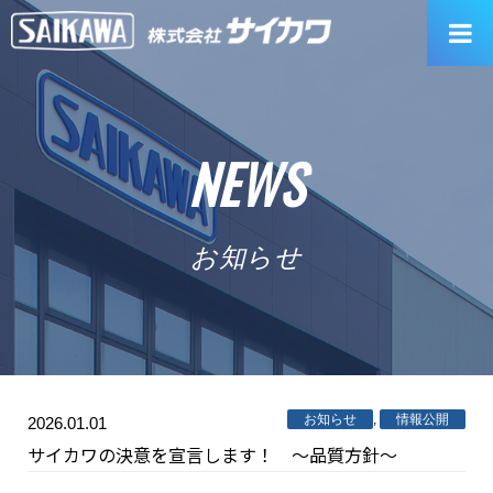
Skip
to
content
NEWS
お知らせ
お知らせ
,
情報公開
2026.01.01
サイカワの決意を宣言します！ ～品質方針～