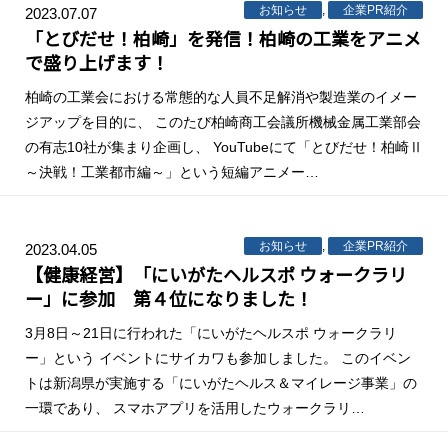
お知らせ
,
企業PR紹介
2023.07.07
「とびだせ！柏崎」を発信！柏崎の工業をアニメ
で盛り上げます！
柏崎の工業会における常態的な人員不足解消や製造業のイメー
ジアップを目的に、 このたび柏崎商工会議所機械金属工業部会
の有志10社が集まり企画し、 YouTubeにて「とびだせ！柏崎Ⅱ
～決戦！工業都市編～」という短編アニメー…
お知らせ
,
企業PR紹介
2023.04.05
【健康経営】「にいがたヘルスポ ウォークラリ
ー」に参加 第４位になりました！
3月8日～21日に行われた「にいがたヘルスポ ウォークラリ
ー」という イベントにサイカワも参加しました。 このイベン
トは新潟県が実施する「にいがたヘルス＆マイレージ事業」の
一環であり、 スマホアプリを活用したウォークラリ…