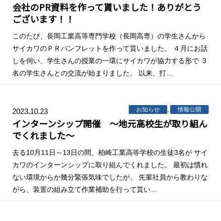
会社のPR資料を作って貰いました！ありがとう
ございます！！
このたび、長岡工業高等専門学校（長岡高専）の学生さんから
サイカワのＰＲパンフレットを作って貰いました。 ４月にお話
しを伺い、学生さんの授業の一環にサイカワが協力する形で ３
名の学生さんとの交流が始まりました。 以来、打…
お知らせ
,
情報公開
2023.10.23
インターンシップ開催 ～地元高校生が取り組ん
でくれました～
去る10月11日～13日の間、柏崎工業高等学校の生徒3名が サイ
カワのインターンシップに取り組んでくれました。 最初は慣れ
ない環境からか幾分緊張気味でしたが、 先輩社員から教わりな
がら、装置の組み立て作業補助を行って貰い…