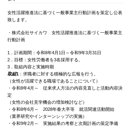
女性活躍推進法に基づく一般事業主行動計画を策定し公表
致します。
・株式会社サイカワ 女性活躍推進法に基づく一般事業主
行動計画
1．計画期間：令和8年4月1日～令和9年3月31日
2．目標：女性労働者を3名採用する。
3．取組内容と実施時期
取組
1
：求職者に対する積極的な広報を行う。
（女性が活躍できる職場であることについて）
・令和8年4月～ 従来求人方法の内容見直しと活動内容決
定
（女性の会社見学機会の増加検討など）
・令和8年6月～ 2028年春大卒等 就活関連活動開始
（業界研究やインターンシップの実施）
・令和9年2月～ 実施結果の考察と次期計画の策定準備