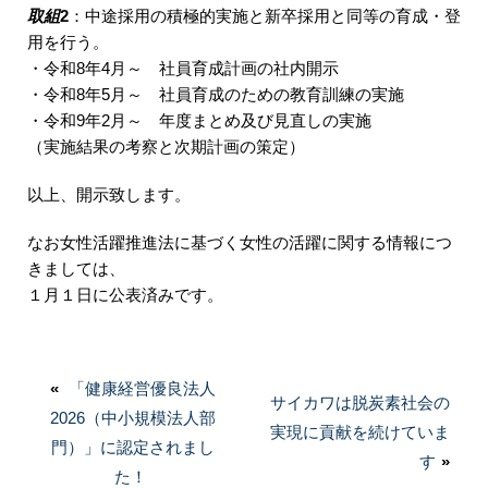
取組
2
：中途採用の積極的実施と新卒採用と同等の育成・登
用を行う。
・令和8年4月～ 社員育成計画の社内開示
・令和8年5月～ 社員育成のための教育訓練の実施
・令和9年2月～ 年度まとめ及び見直しの実施
（実施結果の考察と次期計画の策定）
以上、開示致します。
なお女性活躍推進法に基づく女性の活躍に関する情報につ
きましては、
１月１日に公表済みです。
投
«
前
「健康経営優良法人
稿
次
サイカワは脱炭素社会の
2026（中小規模法人部
の
ナ
の
実現に貢献を続けていま
門）」に認定されまし
投
投
す
»
ビ
稿:
た！