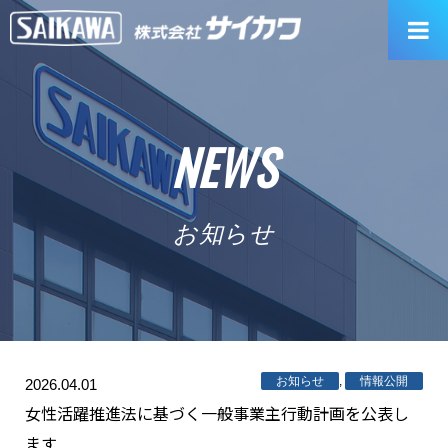
Skip
to
content
NEWS
お知らせ
お知らせ
,
情報公開
2026.04.01
女性活躍推進法に基づく一般事業主行動計画を公表し
ます