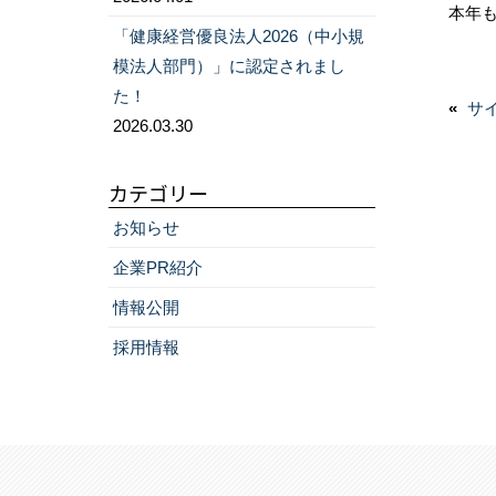
本年
「健康経営優良法人2026（中小規
模法人部門）」に認定されまし
投
た！
«
前
サ
稿
2026.03.30
の
ナ
投
ビ
カテゴリー
稿:
ゲ
お知らせ
ー
企業PR紹介
シ
情報公開
ョ
採用情報
ン