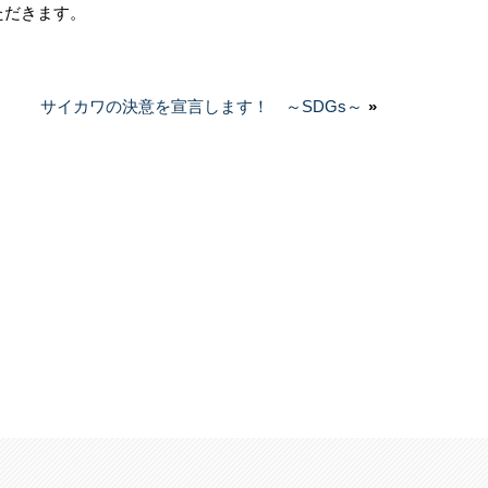
ただきます。
次
サイカワの決意を宣言します！ ～SDGs～
»
の
投
稿: