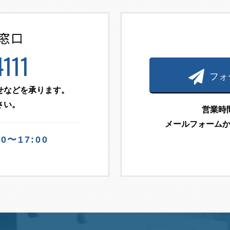
窓口
111
フォ
せなどを承ります。
さい。
営業時
メールフォーム
0〜17:00