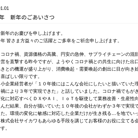
1.01
23年 新年のごあいさつ
で新年のお慶びを申し上げます。
一年 皆さま方益々のご活躍とご多幸をご祈念申し上げます。
くコロナ禍、資源価格の高騰、円安の急伸、サプライチェーンの混
経営を直撃する昨今ですが、ようやくコロナ禍との共生に向けた出
べきとの機運が盛り上がり、消費喚起・需要喚起の創出に目が向き
は喜ばしい限りです。
中小企業経営者が「１０年後にはこんな会社にしたいと描いていた
ナ禍により３年で実現できた」と話していました。コロナ禍でもが
変化に対応すべくＤＸやＡＩ、ＩｏＴを駆使して業務改善・生産性
組んだ結果、自分が描いていた１０年後の会社がわずか３年で実現
した。環境の変化に敏感に対応した企業だけが生き残る…を地でい
、株式会社サイカワもあらゆる手段を講じてお客様のお役に立てる
です。