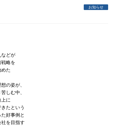
お知らせ
乱などが
口戦略を
始めた
理想の姿が、
き苦しむ中、
向上に
できたという
った好事例と
会社を目指す