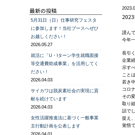
2023.0
最新の投稿
20
5月31日（日）仕事研究フェスタ
に参加します！当社ブースへぜひ
謹ん
お越しください！
今年
2026.05.27
長引
就活に「U・Iターン学生就職面接
企業
等交通費助成事業」を活用してく
示す
ださい！
こと
2026.04.03
若き
コロ
サイカワは脱炭素社会の実現に貢
その
献を続けています
取り
2026.04.03
話で
女性活躍推進法に基づく一般事業
捉え
覚悟
主行動計画を公表します
2026.04.01